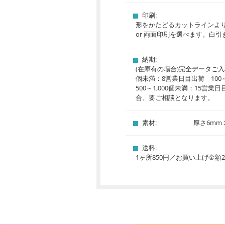
印刷:
形をかたどるカットラインより
or 両面印刷を選べます。白
納期:
(在庫有の場合)完全データご入
個未満：8営業日目出荷 100
500～1,000個未満：15営
合、要ご相談となります。
素材:
厚さ6mm
送料:
1ヶ所850円／お買い上げ金額2