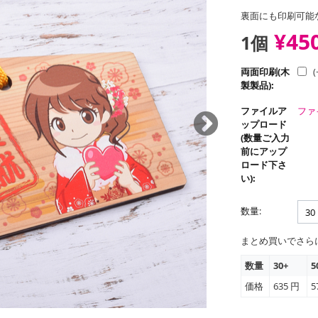
裏面にも印刷可能
¥45
1個
両面印刷(木
(
製製品):
ファイルア
ファ
ップロード
(数量ご入力
前にアップ
ロード下さ
い):
数量:
まとめ買いでさら
数量
30+
5
価格
635
円
5