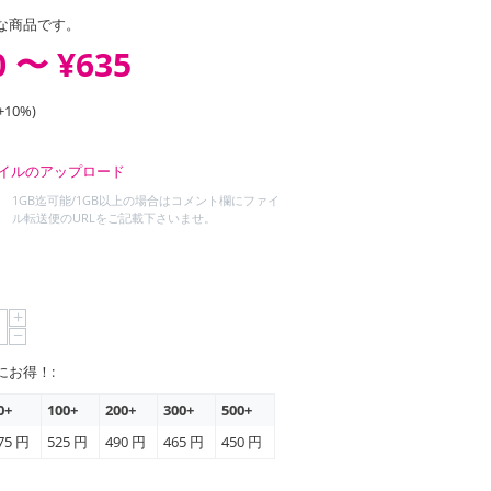
な商品です。
0
〜
¥635
+10%)
イルのアップロード
1GB迄可能/1GB以上の場合はコメント欄にファイ
ル転送便のURLをご記載下さいませ。
+
−
にお得！:
0+
100+
200+
300+
500+
75
円
525
円
490
円
465
円
450
円