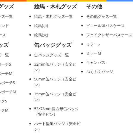
グッズ
絵馬・木札グッズ
その他
ッズ一覧
絵馬・木札グッズ一覧
その他グッズ一覧
タンド
絵馬(小)
ビニール製パスケース
ケース
絵馬(大)
フェイクレザーパスケース
ッズ
缶バッジグッズ
ミラーS
ミラーM
ズ一覧
缶バッジグッズ一覧
キャンバス
ポーチS
32mm缶バッジ（安全ピ
ン）
ぷくぷくバッジ
ポーチM
56mm缶バッジ（安全ピ
ルポーチS
ン）
ルポーチM
75mm缶バッジ（安全ピ
ン）
ックS
53×78mm長方形缶バッジ
ックM
（安全ピン）
ハート型缶バッジ（安全ピ
ン）